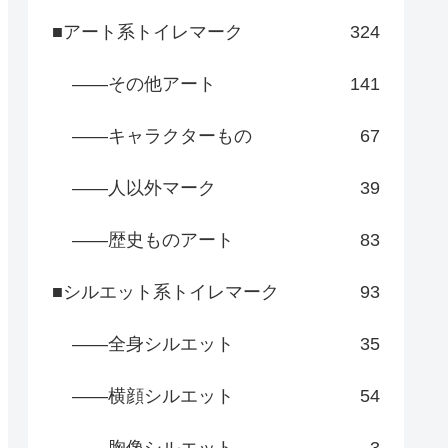
■アート系トイレマーク
324
――その他アート
141
――キャラクターもの
67
――人以外マーク
39
――歴史ものアート
83
■シルエット系トイレマーク
93
――全身シルエット
35
――横顔シルエット
54
――胸像シルエット
3