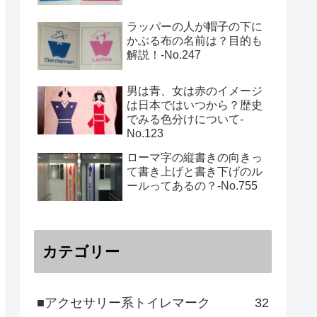
ラッパーの人が帽子の下に
かぶる布の名前は？目的も
解説！‐No.247
男は青、女は赤のイメージ
は日本ではいつから？歴史
でみる色分けについて-
No.123
ローマ字の縦書きの向きっ
て書き上げと書き下げのル
ールってあるの？‐No.755
カテゴリー
■アクセサリー系トイレマーク
32