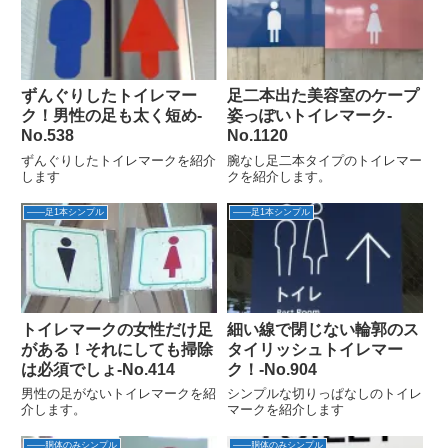
ずんぐりしたトイレマー
足二本出た美容室のケープ
ク！男性の足も太く短め‐
姿っぽいトイレマーク-
No.538
No.1120
ずんぐりしたトイレマークを紹介
腕なし足二本タイプのトイレマー
します
クを紹介します。
――足1本シンプル
――足1本シンプル
トイレマークの女性だけ足
細い線で閉じない輪郭のス
がある！それにしても掃除
タイリッシュトイレマー
は必須でしょ‐No.414
ク！‐No.904
男性の足がないトイレマークを紹
シンプルな切りっぱなしのトイレ
介します。
マークを紹介します
――胴体のみシンプル
――胴体のみシンプル