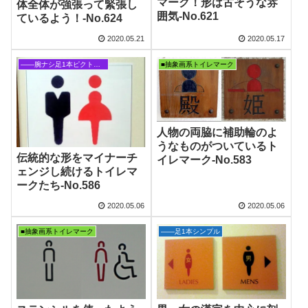
マーク！形は古そうな雰
体全体が強張って緊張し
囲気‐No.621
ているよう！‐No.624
2020.05.21
2020.05.17
――腕ナシ足1本ピクトグラム
■抽象画系トイレマーク
人物の両脇に補助輪のよ
うなものがついているト
伝統的な形をマイナーチ
イレマーク‐No.583
ェンジし続けるトイレマ
ークたち‐No.586
2020.05.06
2020.05.06
■抽象画系トイレマーク
――足1本シンプル