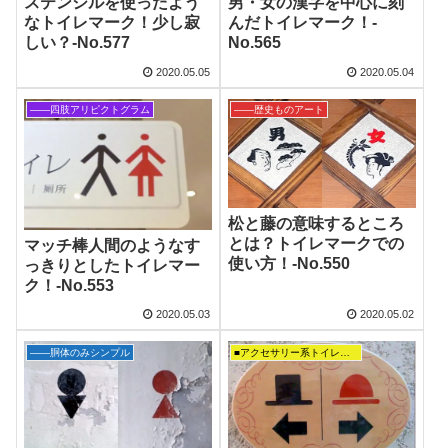
ステンシルを使ったよう
男・女の漢字を中心に刻
なトイレマーク！少し寂
んだトイレマーク！‐
しい？‐No.577
No.565
2020.05.05
2020.05.04
――四肢アリピクトグラム
――歴史ものアート
松と藤の意味するところ
とは？トイレマークでの
マッチ棒人間のようなす
使い方！‐No.550
っきりとしたトイレマー
ク！‐No.553
2020.05.03
2020.05.02
――胴体のみシンプル
■アクセサリー系トイレマーク