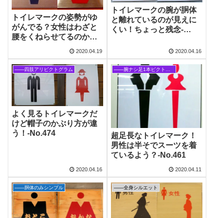
トイレマークの腕が胴体
トイレマークの姿勢がゆ
と離れているのが見えに
がんでる？女性はわざと
くい！ちょっと残念‐
腰をくねらせてるのか？‐
No.475
No.484
2020.04.19
2020.04.16
――四肢アリピクトグラム
――腕ナシ足1本ピクトグラム
よく見るトイレマークだ
けど帽子のかぶり方が違
う！‐No.474
超足長なトイレマーク！
男性は半そでスーツを着
ているよう？‐No.461
2020.04.16
2020.04.11
――胴体のみシンプル
――全身シルエット