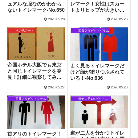
ュアルな服なのかわから
レマーク！女性はスカー
ないトイレマーク‐No.650
トよりヒップが大きい？‐
No.647
2020.05.28
2020.05.28
――その他アート
――四肢アリピクトグラム
帝国ホテル大阪でも東京
よく見るトイレマークだ
と同じトイレマークを発
けど顔が塗りつぶされて
見！詳細に観察してみる‐
いる！‐No.636
No.644
2020.05.27
2020.05.23
――四肢アリピクトグラム
――腕ナシ足1本ピクトグラム
道が二人を分かつトイレ
首アリのトイレマーク！