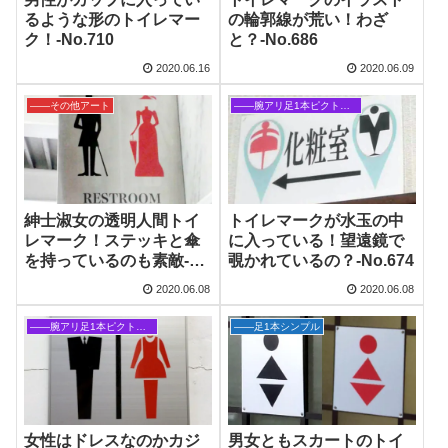
るような形のトイレマー
の輪郭線が荒い！わざ
ク！‐No.710
と？‐No.686
2020.06.16
2020.06.09
――その他アート
――腕アリ足1本ピクトグラム
紳士淑女の透明人間トイ
トイレマークが水玉の中
レマーク！ステッキと傘
に入っている！望遠鏡で
を持っているのも素敵‐
覗かれているの？‐No.674
No.676
2020.06.08
2020.06.08
――腕アリ足1本ピクトグラム
――足1本シンプル
女性はドレスなのかカジ
男女ともスカートのトイ