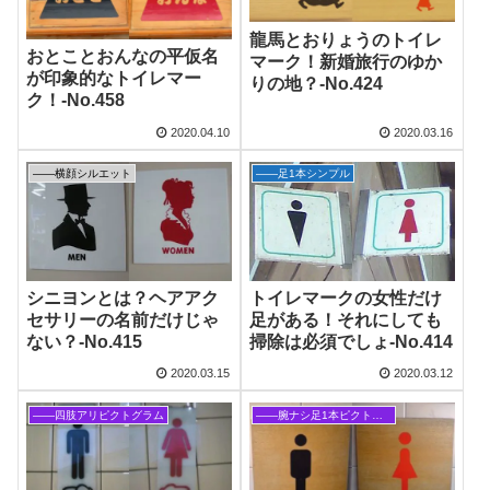
龍馬とおりょうのトイレ
おとことおんなの平仮名
マーク！新婚旅行のゆか
が印象的なトイレマー
りの地？-No.424
ク！‐No.458
2020.04.10
2020.03.16
――横顔シルエット
――足1本シンプル
シニヨンとは？ヘアアク
トイレマークの女性だけ
セサリーの名前だけじゃ
足がある！それにしても
ない？‐No.415
掃除は必須でしょ‐No.414
2020.03.15
2020.03.12
――四肢アリピクトグラム
――腕ナシ足1本ピクトグラム