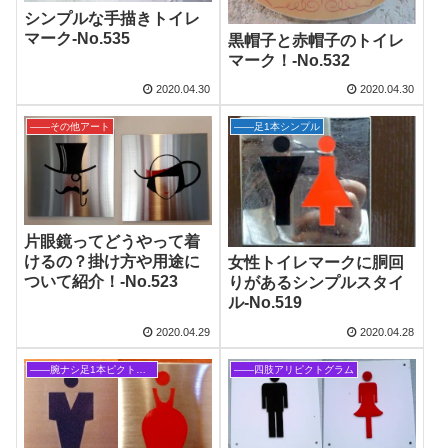
シンプルな手描きトイレ
マーク‐No.535
黒帽子と赤帽子のトイレ
マーク！‐No.532
2020.04.30
2020.04.30
――その他アート
――足1本シンプル
片眼鏡ってどうやって着
けるの？掛け方や用途に
女性トイレマークに胴回
ついて紹介！‐No.523
りがあるシンプルスタイ
ル‐No.519
2020.04.29
2020.04.28
――腕ナシ足1本ピクトグラム
――四肢アリピクトグラム